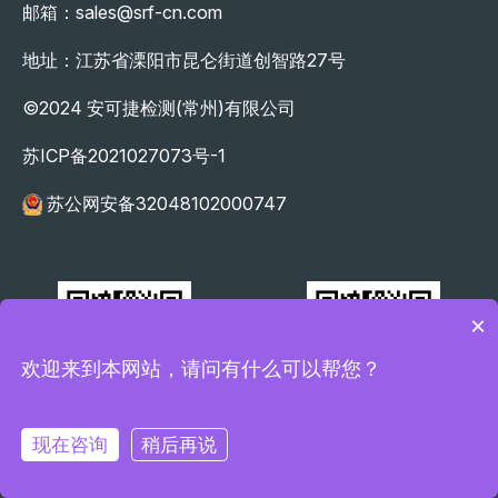
邮箱：sales@srf-cn.com
地址：江苏省溧阳市昆仑街道创智路27号
©2024 安可捷检测(常州)有限公司
苏ICP备2021027073号-1
苏公网安备32048102000747
×
欢迎来到本网站，请问有什么可以帮您？
现在咨询
稍后再说
关注公众号
官方微信号