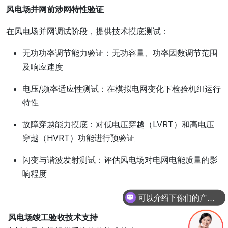
风电场并网前涉网特性验证
在风电场并网调试阶段，提供技术摸底测试：
无功功率调节能力验证：无功容量、功率因数调节范围
及响应速度
电压/频率适应性测试：在模拟电网变化下检验机组运行
特性
故障穿越能力摸底：对低电压穿越（LVRT）和高电压
穿越（HVRT）功能进行预验证
闪变与谐波发射测试：评估风电场对电网电能质量的影
响程度
可以介绍下你们的产品么
风电场竣工验收技术支持