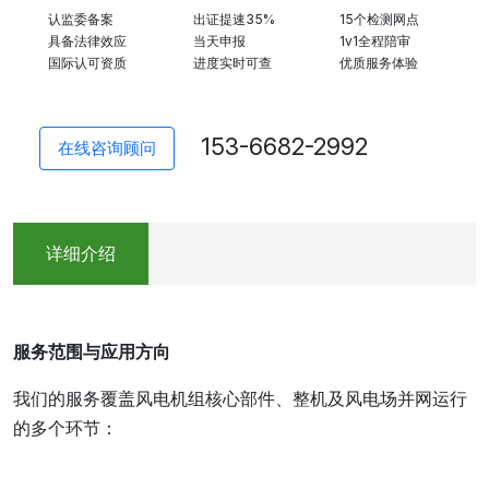
认监委备案
出证提速35%
15个检测网点
具备法律效应
当天申报
1v1全程陪审
国际认可资质
进度实时可查
优质服务体验
153-6682-2992
在线咨询顾问
详细介绍
服务范围与应用方向
我们的服务覆盖风电机组核心部件、整机及风电场并网运行
的多个环节：