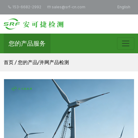
153-6682-2992
sales@srf-cn.com
English
Logo
您的产品服务
首页
/
您的产品
/
并网产品检测