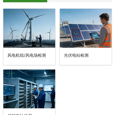
风电机组/风电场检测
光伏电站检测