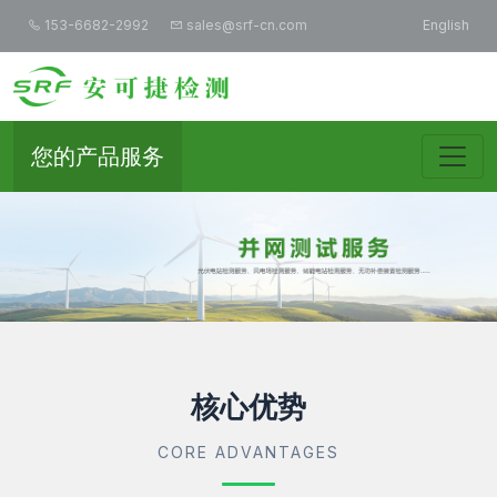
153-6682-2992
sales@srf-cn.com
English
Logo
您的产品服务
核心优势
CORE ADVANTAGES