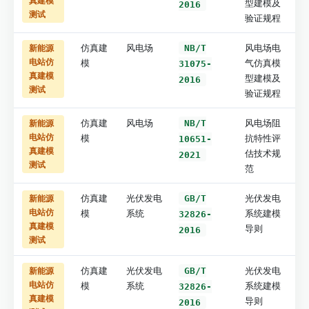
真建模
型建模及
2016
测试
验证规程
仿真建
风电场
风电场电
新能源
NB/T
电站仿
模
气仿真模
31075-
真建模
型建模及
2016
测试
验证规程
仿真建
风电场
风电场阻
新能源
NB/T
电站仿
模
抗特性评
10651-
真建模
估技术规
2021
测试
范
仿真建
光伏发电
光伏发电
新能源
GB/T
电站仿
模
系统
系统建模
32826-
真建模
导则
2016
测试
仿真建
光伏发电
光伏发电
新能源
GB/T
电站仿
模
系统
系统建模
32826-
真建模
导则
2016