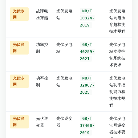
故障电
光伏发电
光伏发电
光伏涉
NB/T
网
压穿越
站
站高电压
10324-
穿越检测
2019
技术规程
功率控
光伏发电
光伏发电
光伏涉
GB/T
网
制
站
站功率控
40289-
制系统技
2021
术要求
功率控
光伏发电
光伏发电
光伏涉
NB/T
网
制
站
站功率控
32007-
制能力检
2025
测技术规
程
光伏逆
光伏逆变
光伏发电
光伏涉
GB/T
网
变器
器
涉网逆变
37408-
器技术要
2019