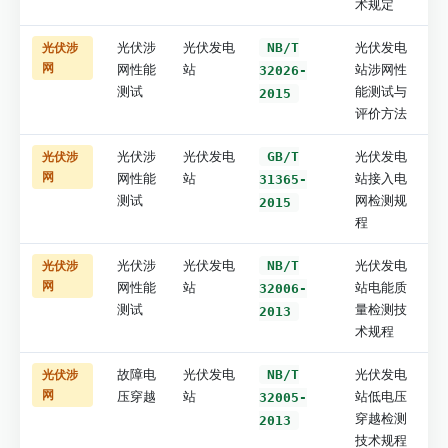
术规定
光伏涉
光伏发电
光伏发电
光伏涉
NB/T
网
网性能
站
站涉网性
32026-
测试
能测试与
2015
评价方法
光伏涉
光伏发电
光伏发电
光伏涉
GB/T
网
网性能
站
站接入电
31365-
测试
网检测规
2015
程
光伏涉
光伏发电
光伏发电
光伏涉
NB/T
网
网性能
站
站电能质
32006-
测试
量检测技
2013
术规程
故障电
光伏发电
光伏发电
光伏涉
NB/T
网
压穿越
站
站低电压
32005-
穿越检测
2013
技术规程