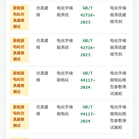
仿真建
电化学储
电化学储
新能源
GB/T
电站仿
模
能系统
能系统建
42716-
真建模
模导则
2023
测试
仿真建
电化学储
电化学储
新能源
GB/T
电站仿
模
能系统
能系统建
42716-
真建模
模导则
2023
测试
仿真建
电化学储
电化学储
新能源
GB/T
电站仿
模
能电站
能电站模
44117-
真建模
型参数测
2024
测试
试规程
仿真建
电化学储
电化学储
新能源
GB/T
电站仿
模
能电站
能电站模
44117-
真建模
型参数测
2024
测试
试规程