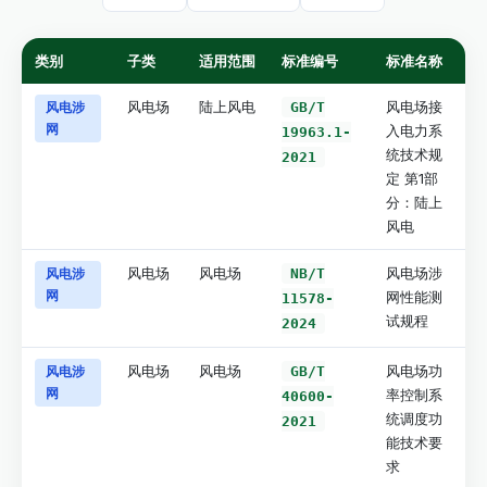
类别
子类
适用范围
标准编号
标准名称
风电场
陆上风电
风电场接
风电涉
GB/T
网
入电力系
19963.1-
统技术规
2021
定 第1部
分：陆上
风电
风电场
风电场
风电场涉
风电涉
NB/T
网
网性能测
11578-
试规程
2024
风电场
风电场
风电场功
风电涉
GB/T
网
率控制系
40600-
统调度功
2021
能技术要
求